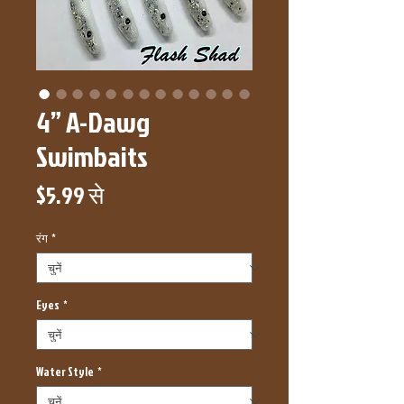
4” A-Dawg
Swimbaits
बिक्री
$5.99
से
मूल्य
रंग
*
Eyes
*
Water Style
*