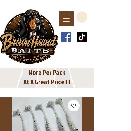
Spend $40 or More
For Free Shipping
In The USA
More Per Pack
At A Great Price!!!!