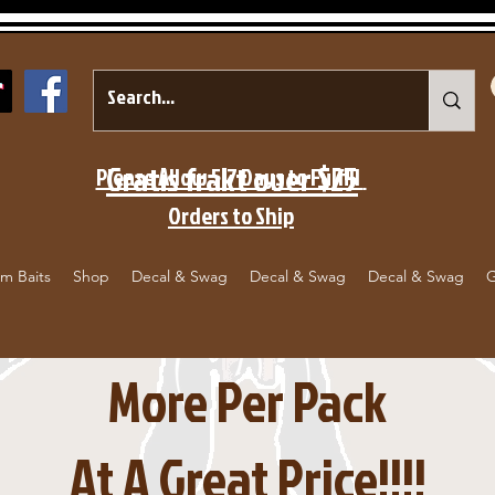
Gratis frakt over $25
Please Allow 5-7 Days to Fulfill
Orders to Ship
m Baits
Shop
Decal & Swag
Decal & Swag
Decal & Swag
G
More Per Pack
At A Great Price!!!!