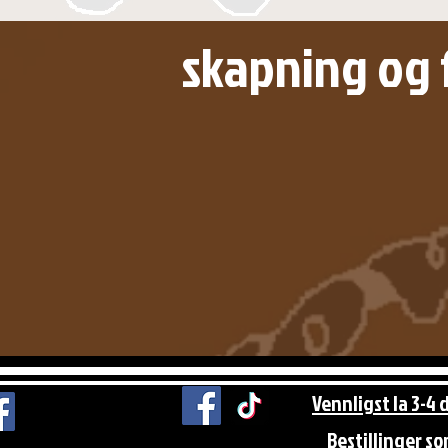
skapning og f
Vennligst la 3-4 
Bestillinger s