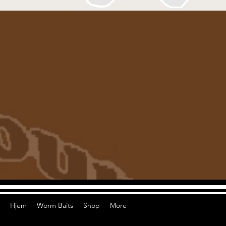
Hjem
Worm Baits
Shop
More