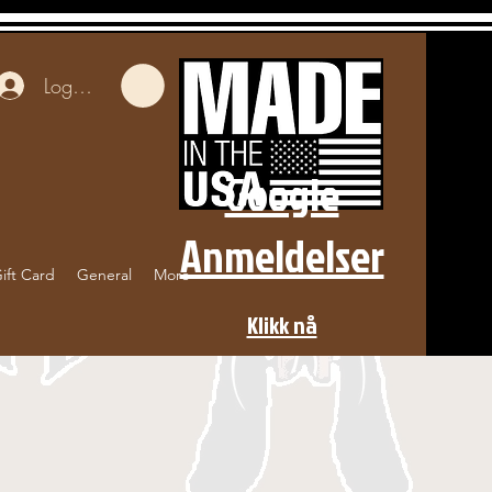
Logg inn
Google
Anmeldelser
ift Card
General
More
Klikk nå