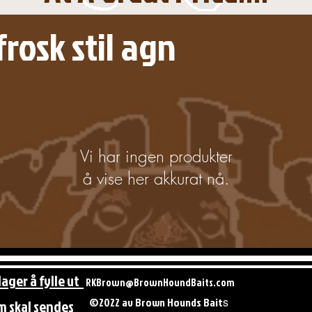
rosk stil agn
Vi har ingen produkter
å vise her akkurat nå.
dager å fylle ut
RKBrown@BrownHoundBaits.com
s
©2022 av Brown Hounds Bait
om skal sendes