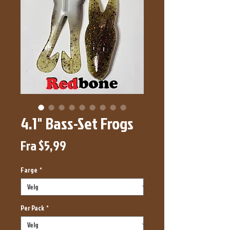
4.1" Bass-Set Frogs
Salgspris
Fra
$5,99
Farge
*
Per Pack
*