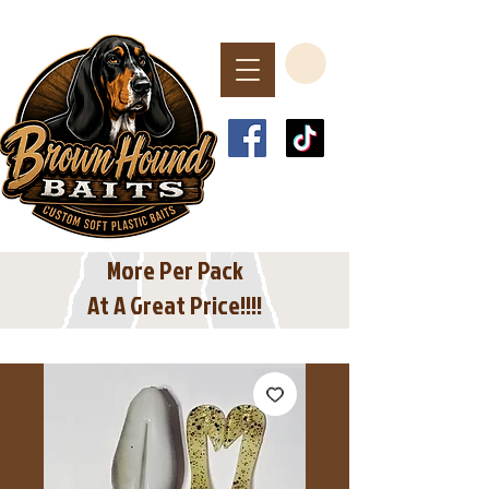
Spend $40 or More
For Free Shipping
In The USA
More Per Pack
At A Great Price!!!!