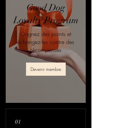
Good Dog
Loyalty Program
Gagnez des points et
échangez-les contre des
récompenses
Devenir membre
01