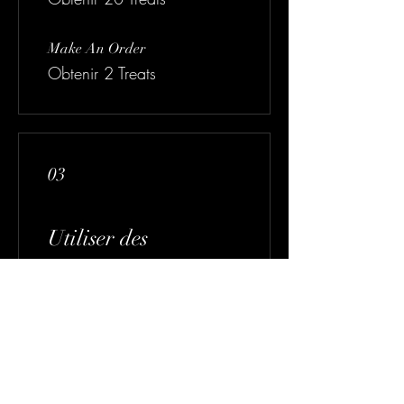
Make An Order
Obtenir 2 Treats
03
Utiliser des
récompenses
30 Treat Club
30 Treats = 15 % de
réduction sur l'article le
moins cher du panier