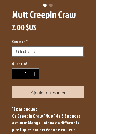
Mutt Creepin Craw
Prix
2,00 $US
Couleur
*
Quantité
*
Ajouter au panier
12 par paquet
Ce Creepin Craw "Mutt" de 3,5 pouces
est un mélange unique de différents
plastiques pour créer une couleur