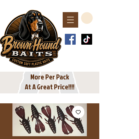
Spend $40 or More
For Free Shipping
In The USA
More Per Pack
At A Great Price!!!!